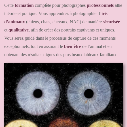
Cette
formation
complète pour photographes
professionnels
allie
théorie et pratique. Vous apprendrez à photographier l’
iris
d’animaux
(chiens, chats, chevaux, NAC) de manière
sécurisée
et
qualitative
, afin de créer des portraits captivants et uniques.
Vous serez guidé dans le processus de capture de ces moments
exceptionnels, tout en assurant le
bien-être
de l’animal et en
obtenant des résultats dignes des plus beaux tableaux familiaux.