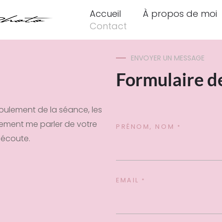
Accueil
À propos de moi
Contact
ENVOYER UN MESSAGE
Formulaire d
oulement de la séance, les
plement me parler de votre
PRÉNOM, NOM
*
e écoute.
EMAIL
*